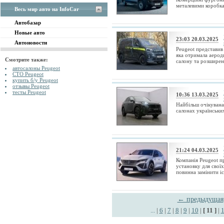
металевими коробкам
Весь мир авто на InfoCar
Автобазар
Новые авто
23:03 20.03.2025
Автоновости
Peugeot представив
яка отримала аерод
Смотрите также:
салону та розширен
автосалоны Peugeot
СТО Peugeot
купить б/у Peugeot
отзывы Peugeot
тесты Peugeot
10:36 13.03.2025
Найбільш очікувана
салонах українських
21:24 04.03.2025
Компанія Peugeot п
установку для свої
повинна замінити іс
← предыдущая
...
|
6
|
7
|
8
|
9
|
10
|
[ 11 ]
|