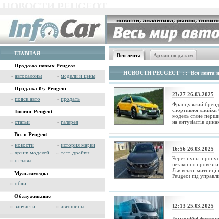
НОВОСТИ PEUGEOT
ГЛАВНАЯ
Вся лента
Архив по датам
Продажа новых Peugeot
НОВОСТИ PEUGEOT
: : Вся лента 
»
автосалоны
»
модели и цены
Продажа б/у Peugeot
23:27 26.03.2025
»
поиск авто
»
продать
Французький бренд
спортивної лінійки
Тюнинг Peugeot
модель стане перши
»
статьи
»
галерея
на ентузіастів дина
Все о Peugeot
»
новости
»
история марки
16:56 26.03.2025
»
архив моделей
»
тест-драйвы
Через пункт пропус
»
отзывы
незаконно провезти 
Львівської митниці 
Мультимедиа
Peugeot під управл
»
обои
Обслуживание
12:13 25.03.2025
»
запчасти
»
автошины
Комерційні фургон