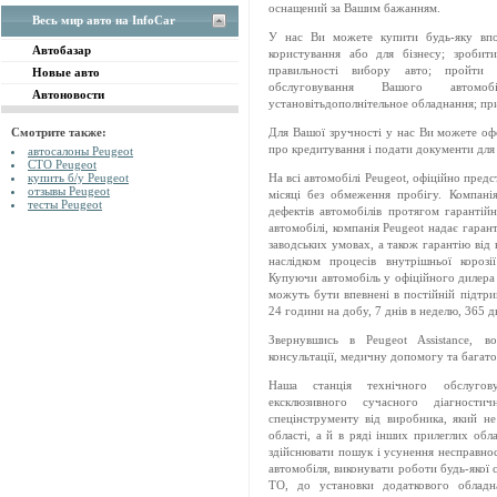
оснащений за Вашим бажанням.
Весь мир авто на InfoCar
У нас Ви можете купити будь-яку впо
Автобазар
користування або для бізнесу; зробит
правильності вибору авто; пройти г
Новые авто
обслуговування Вашого автомоб
Автоновости
установітьдополнітельное обладнання; пр
Смотрите также:
Для Вашої зручності у нас Ви можете оф
про кредитування і подати документи для 
автосалоны Peugeot
СТО Peugeot
купить б/у Peugeot
На всі автомобілі Peugeot, офіційно предс
отзывы Peugeot
місяці без обмеження пробігу. Компані
тесты Peugeot
дефектів автомобілів протягом гарантійн
автомобілі, компанія Peugeot надає гаран
заводських умовах, а також гарантію від н
наслідком процесів внутрішньої корозі
Купуючи автомобіль у офіційного диле
можуть бути впевнені в постійній підтри
24 години на добу, 7 днів в неделю, 365 дн
Звернувшись в Peugeot Assistance, 
консультації, медичну допомогу та багато
Наша станція технічного обслугов
ексклюзивного сучасного діагност
спецінструменту від виробника, який не
області, а й в ряді інших прилеглих обл
здійснювати пошук і усунення несправност
автомобіля, виконувати роботи будь-якої 
ТО, до установки додаткового обладн