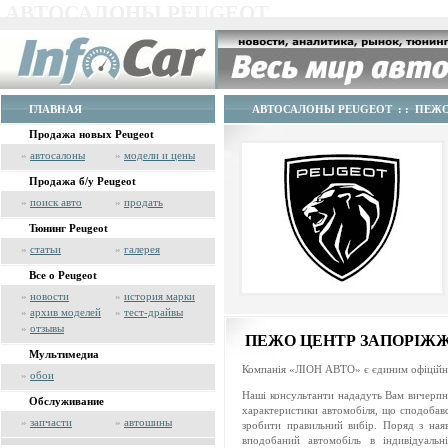
АВТОСАЛОНЫ PEUGEOT
ГЛАВНАЯ
АВТОСАЛОНЫ PEUGEOT
: : ПЕЖО
Продажа новых Peugeot
»
автосалоны
»
модели и цены
Продажа б/у Peugeot
»
поиск авто
»
продать
Тюнинг Peugeot
»
статьи
»
галерея
Все о Peugeot
»
новости
»
история марки
»
архив моделей
»
тест-драйвы
»
отзывы
ПЕЖО ЦЕНТР ЗАПОРІЖЖЯ
Мультимедиа
Компанія «ЛІОН АВТО» є єдиним офіційни
»
обои
Наші консультанти нададуть Вам вичерпн
Обслуживание
характеристики автомобіля, що сподобавс
»
запчасти
»
автошины
зробити правильний вибір. Поряд з на
вподобаний автомобіль в індивідуальн