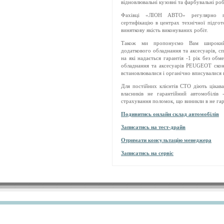
відновлювальні кузовні та фарбувальні роб
Фахівці «ЛІОН АВТО» регулярно пр
сертифікацію в центрах технічної підг
виняткову якість виконуваних робіт.
Також ми пропонуємо Вам широкий 
додаткового обладнання та аксесуарів, 
на які надається гарантія -1 рік без об
обладнання та аксесуарів PEUGEOT скон
встановлювалися і органічно вписувалися 
Для постійних клієнтів СТО діють цікава
власників не гарантійний автомобілів 
страхування поломок, що виникли в не гар
Подивитись онлайн склад автомобілів
Записатись на тест-драйв
Отримати консультацію менеджера
Записатись на сервіс