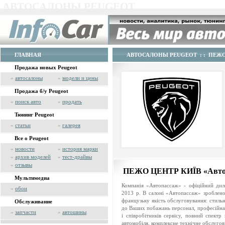
АВТОСАЛОНЫ PEUGEOT
ГЛАВНАЯ
АВТОСАЛОНЫ PEUGEOT
: : ПЕЖО
Продажа новых Peugeot
»
автосалоны
»
модели и цены
Продажа б/у Peugeot
»
поиск авто
»
продать
Тюнинг Peugeot
»
статьи
»
галерея
Все о Peugeot
»
новости
»
история марки
»
архив моделей
»
тест-драйвы
»
отзывы
ПЕЖО ЦЕНТР КИЇВ «Авто
Мультимедиа
Компанія «Автопассаж» - офіційний диле
»
обои
2013 р. В салоні «Автопассаж» зроблен
французьку якість обслуговування: стиль
Обслуживание
до Ваших побажань персонал, професійна 
»
запчасти
»
автошины
і співробітників сервісу, повний спект
автомобіля, комплексне технічне обслугов