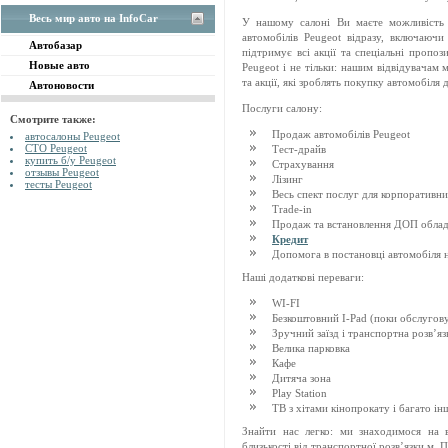
Весь мир авто на InfoCar
У нашому салоні Ви маєте можливість
автомобілів Peugeot відразу, включаючи
Автобазар
підтримує всі акції та спеціальні пропоз
Новые авто
Peugeot і не тільки: нашим відвідувачам 
та акції, які зроблять покупку автомобіл
Автоновости
Послуги салону:
Смотрите также:
Продаж автомобілів Peugeot
автосалоны Peugeot
СТО Peugeot
Тест-драйв
купить б/у Peugeot
Страхування
отзывы Peugeot
Лізинг
тесты Peugeot
Весь спект послуг для корпоративни
Trade-in
Продаж та встановлення ДОП обладн
Кредит
Допомога в постановці автомобіля н
Наші додаткові переваги:
WI-FI
Безкоштовний I-Pad (поки обслугов
Зручний заїзд і транспортна розв’яз
Велика парковка
Кафе
Дитяча зона
Play Station
ТВ з хітами кінопрокату і багато ін
Знайти нас легко: ми знаходимося на в
близькості від транспортної розв’язки м. 