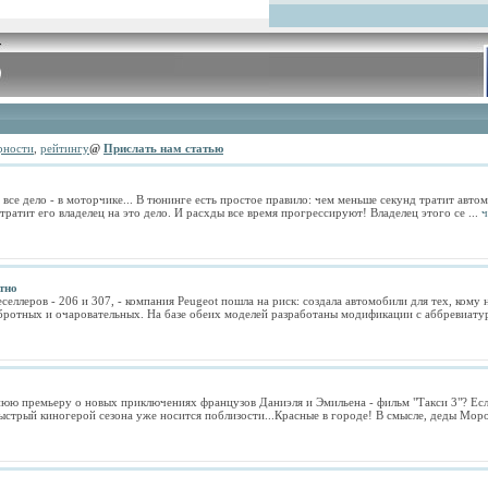
рности
,
рейтингу
@
Прислать нам статью
все дело - в моторчике... В тюнинге есть простое правило: чем меньше секунд тратит автом
 тратит его владелец на это дело. И расхды все время прогрессируют! Владелец этого се ...
ч
тно
селлеров - 206 и 307, - компания Peugeot пошла на риск: создала автомобили для тех, кому 
обротных и очаровательных. На базе обеих моделей разработаны модификации с аббревиатур
юю премьеру о новых приключениях французов Даниэля и Эмильена - фильм "Такси 3"? Если
ыстрый киногерой сезона уже носится поблизости...Красные в городе! В смысле, деды Моро