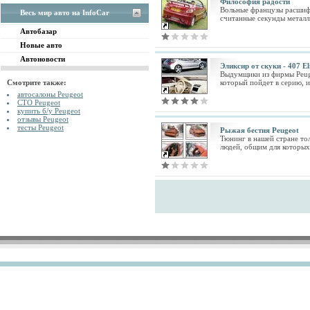
Философия радости
Вольные французы расшифр
Весь мир авто на InfoCar
считанные секунды металли
Автобазар
Новые авто
Автоновости
Эликсир от скуки - 407 El
Выдумщики из фирмы Peugeo
Смотрите также:
который пойдет в серию, и
автосалоны Peugeot
СТО Peugeot
купить б/у Peugeot
отзывы Peugeot
тесты Peugeot
Рыжая бестия Peugeot
Тюнинг в нашей стране то
людей, общим для которых 