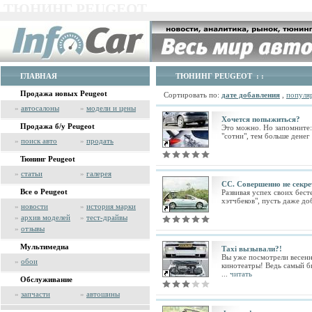
ТЮНИНГ PEUGEOT
ГЛАВНАЯ
ТЮНИНГ PEUGEOT
: :
Продажа новых Peugeot
Сортировать по:
дате добавления
,
популя
»
автосалоны
»
модели и цены
Хочется попыжиться?
Продажа б/у Peugeot
Это можно. Но запомните: 
"сотни", тем больше денег
»
поиск авто
»
продать
Тюнинг Peugeot
»
статьи
»
галерея
СС. Совершенно не секре
Все о Peugeot
Развивая успех своих бесте
хэтчбеков", пусть даже д
»
новости
»
история марки
»
архив моделей
»
тест-драйвы
»
отзывы
Мультимедиа
Таxi вызывали?!
Вы уже посмотрели весенн
»
обои
кинотеатры! Ведь самый б
...
читать
Обслуживание
»
запчасти
»
автошины