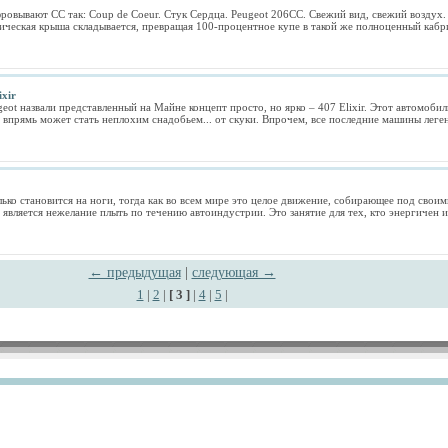
овывают CC так: Coup de Coeur. Стук Сердца. Peugeot 206CC. Свежий вид, свежий воздух.
ческая крыша складывается, превращая 100-процентное купе в такой же полноценный кабрио
ixir
t назвали представленный на Майне концепт просто, но ярко – 407 Elixir. Этот автомобил
 впрямь может стать неплохим снадобьем... от скуки. Впрочем, все последние машины леге
лько становится на ноги, тогда как во всем мире это целое движение, собирающее под сво
является нежелание плыть по течению автоиндустрии. Это занятие для тех, кто энергичен и
← предыдущая
|
следующая →
1
|
2
|
[ 3 ]
|
4
|
5
|