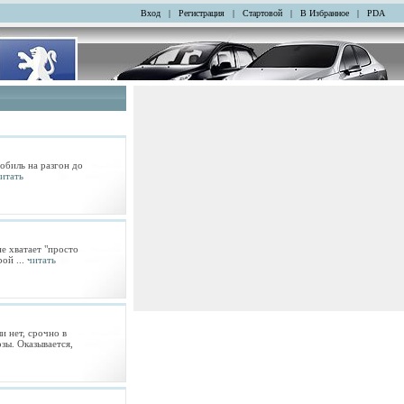
Вход
|
Регистрация
|
Стартовой
|
В Избранное
|
PDA
обиль на разгон до
итать
не хватает "просто
ой ...
читать
 нет, срочно в
зы. Оказывается,