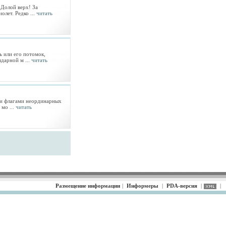
 Долой верх! За
лет. Редко ...
читать
ь или его потомок,
ндарной м ...
читать
ими флагами неординарных
 мо ...
читать
Размещение информации
|
Информеры
|
PDA-версия
|
|